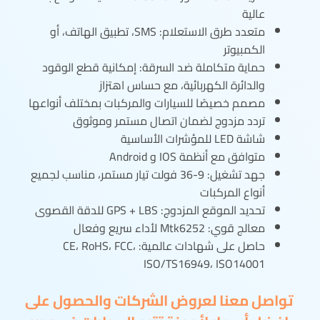
عالية
متعدد طرق الاستعلام: SMS، تطبيق الهاتف، أو
الكمبيوتر
حماية متكاملة ضد السرقة: إمكانية قطع الوقود
والدائرة الكهربائية، مع حساس اهتزاز
مصمم خصيصًا للسيارات والمركبات بمختلف أنواعها
تردد مزدوج لضمان اتصال مستمر وموثوق
شاشة LED للمؤشرات الأساسية
متوافق مع أنظمة IOS و Android
جهد تشغيل: 9-36 فولت تيار مستمر، مناسب لجميع
أنواع المركبات
تحديد الموقع المزدوج: GPS + LBS للدقة القصوى
معالج قوي: Mtk6252 لأداء سريع وفعال
حاصل على شهادات عالمية: CE، RoHS، FCC،
ISO/TS16949، ISO14001
تواصل معنا لعروض الشركات والحصول على