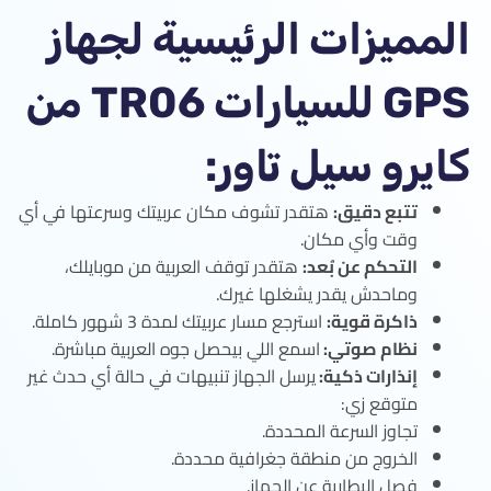
المميزات الرئيسية لجهاز
GPS للسيارات TR06 من
كايرو سيل تاور:
تتبع دقيق:
هتقدر تشوف مكان عربيتك وسرعتها في أي
وقت وأي مكان.
التحكم عن بُعد:
هتقدر توقف العربية من موبايلك،
وماحدش يقدر يشغلها غيرك.
ذاكرة قوية:
استرجع مسار عربيتك لمدة 3 شهور كاملة.
نظام صوتي:
اسمع اللي بيحصل جوه العربية مباشرة.
إنذارات ذكية:
يرسل الجهاز تنبيهات في حالة أي حدث غير
متوقع زي:
تجاوز السرعة المحددة.
الخروج من منطقة جغرافية محددة.
فصل البطارية عن الجهاز.