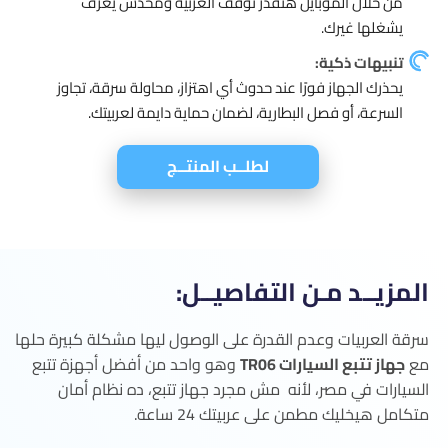
من خلال الموبايل هتقدر توقف العربية ومحدش يعرف
يشغلها غيرك.
تنبيهات ذكية:
يحذرك الجهاز فورًا عند حدوث أي اهتزاز، محاولة سرقة، تجاوز
السرعة، أو فصل البطارية، لضمان حماية دايمة لعربيتك.
لطلــب المنتــج
المزيــد مـن التفاصيــل:
سرقة العربيات وعدم القدرة على الوصول ليها مشكلة كبيرة حلها
مع
جهاز تتبع السيارات TR06
وهو واحد من أفضل أجهزة تتبع
السيارات في مصر، لأنه مش مجرد جهاز تتبع، ده نظام أمان
متكامل هيخليك مطمن على عربيتك 24 ساعة.