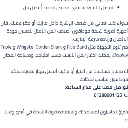
يُفضل الاستعانة بفني مختص لتحديد أفضل حل
سواء كنت تعاني من ضعف الإشارة داخل منزلك أو مقر عملك، فإن
أجهزة تقوية شبكة فودافون أصبحت الحل الأمثل لتحسين جودة
الاتصال وزيادة سرعة الإنترنت.
مع تنوع الأجهزة مثل Five Band و Wingstel Golden Shark و Triple
Display، يمكنك اختيار الحل الأنسب حسب احتياجك ومساحة المكان.
لو محتاج مساعدة في اختيار أو تركيب أفضل جهاز تقوية شبكة
فودافون مناسب لمكانك،
تواصل معنا على مدار الساعة:
01288601125
📞
خبراؤنا جاهزون لمساعدتك واستعادة قوة الشبكة في أسرع وقت.
✨