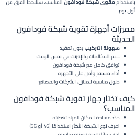
باستخدام
مقوي شبكة فودافون
المناسب، ستلاحظ الفرق من
أول يوم.
مميزات أجهزة تقوية شبكة فودافون
الحديثة
سهولة التركيب
بدون تعقيد
دعم المكالمات والإنترنت في نفس الوقت
توافق كامل مع شبكة فودافون
أداء مستقر وآمن على الأجهزة
حلول مناسبة للمنازل، الشركات والمصانع
كيف تختار جهاز تقوية شبكة فودافون
المناسب؟
حدّد مساحة المكان المراد تغطيته
اعرف نوع الشبكة الأكثر استخدامًا (4G أو 5G)
اختر جهازًا بقدرة تغطية مناسبة