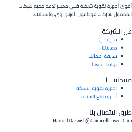
أقوى أجهزة تقوية شبكـة فــي مصــر تدعم جميع شبكات
المحمول لشركات فودافون، أورنـج، وي، واتصالات.
عن الشركة
مـن نحـن
مقالاتنا
سابقة أعمالنـا
تواصل معنـا
منتجاتنـــا
أجهزة تقوية الشبكة
أجهزة تتبع السيارة
طرق الاتصال بنا
Hamed.darwish@cairocellltower.com