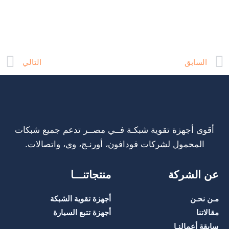
t
Prev
السابق
التالي
أقوى أجهزة تقوية شبكـة فــي مصــر تدعم جميع شبكات
المحمول لشركات فودافون، أورنـج، وي، واتصالات.
عن الشركة
منتجاتنـــا
مـن نحـن
أجهزة تقوية الشبكة
مقالاتنا
أجهزة تتبع السيارة
سابقة أعمالنـا