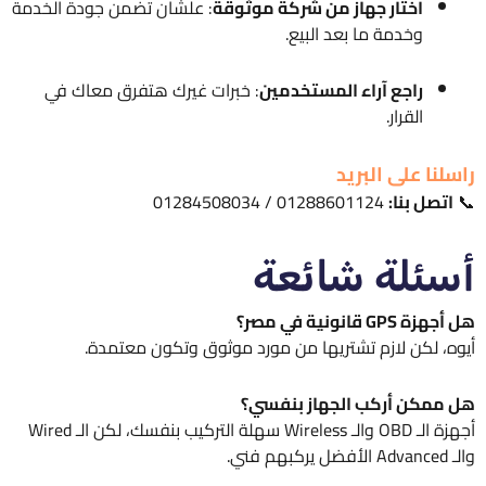
اختار جهاز من شركة موثوقة
: علشان تضمن جودة الخدمة
وخدمة ما بعد البيع.
راجع آراء المستخدمين
: خبرات غيرك هتفرق معاك في
القرار.
راسلنا على البريد
📞
اتصل بنا:
01288601124 / 01284508034
أسئلة شائعة
هل أجهزة GPS قانونية في مصر؟
أيوه، لكن لازم تشتريها من مورد موثوق وتكون معتمدة.
هل ممكن أركب الجهاز بنفسي؟
أجهزة الـ OBD والـ Wireless سهلة التركيب بنفسك، لكن الـ Wired
والـ Advanced الأفضل يركبهم فني.