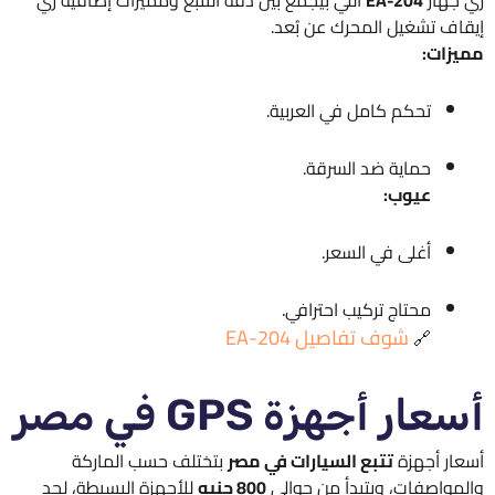
زي جهاز
EA-204
اللي بيجمع بين دقة التتبع ومميزات إضافية زي
إيقاف تشغيل المحرك عن بُعد.
مميزات:
تحكم كامل في العربية.
حماية ضد السرقة.
عيوب:
أغلى في السعر.
محتاج تركيب احترافي.
شوف تفاصيل EA-204
🔗
أسعار أجهزة GPS في مصر
أسعار أجهزة
تتبع السيارات في مصر
بتختلف حسب الماركة
والمواصفات، وبتبدأ من حوالي
800 جنيه
للأجهزة البسيطة، لحد