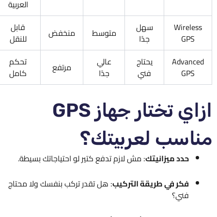
العربية
Wireless
سهل
قابل
متوسط
منخفض
GPS
جدًا
للنقل
Advanced
يحتاج
عالي
تحكم
مرتفع
GPS
فني
جدًا
كامل
ازاي تختار جهاز GPS
مناسب لعربيتك؟
حدد ميزانيتك
: مش لازم تدفع كتير لو احتياجاتك بسيطة.
فكر في طريقة التركيب
: هل تقدر تركب بنفسك ولا محتاج
فني؟