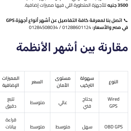
3500 جنيه
للأجهزة المتطورة اللي فيها مميزات إضافية.
📞
اتصل بنا لمعرفة كافة التفاصيل عن أشهر أنواع أجهزة GPS
في مصر والأسعار:
01288601124 / 01284508034
مقارنة بين أشهر الأنظمة
سهولة
مستوى
المميزات
النوع
السعر
التركيب
الأمان
الإضافية
Wired
يحتاج
تتبع
عالي
متوسط
GPS
فني
دقيق
قراءة
OBD GPS
سهل
متوسط
متوسط
بيانات