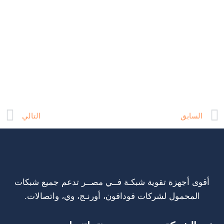
t
Prev
السابق
التالي
أقوى أجهزة تقوية شبكـة فــي مصــر تدعم جميع شبكات
المحمول لشركات فودافون، أورنـج، وي، واتصالات.